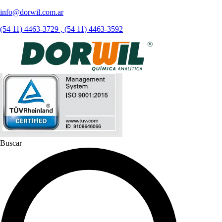
info@dorwil.com.ar
(54 11) 4463-3729 , (54 11) 4463-3592
Buscar