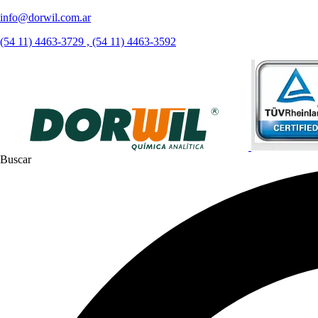
info@dorwil.com.ar
(54 11) 4463-3729 , (54 11) 4463-3592
Buscar